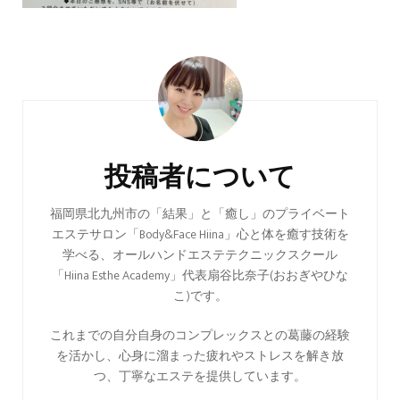
投
稿
ナ
ビ
投稿者について
ゲ
ー
福岡県北九州市の「結果」と「癒し」のプライベート
エステサロン「Body&Face Hiina」心と体を癒す技術を
シ
学べる、オールハンドエステテクニックスクール
ョ
「Hiina Esthe Academy」代表扇谷比奈子(おおぎやひな
ン
こ)です。
これまでの自分自身のコンプレックスとの葛藤の経験
を活かし、心身に溜まった疲れやストレスを解き放
つ、丁寧なエステを提供しています。