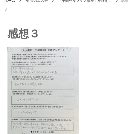
ホーム
Hiinaのエステ
「小顔セルフケア講座」を終えて
感想
３
感想３