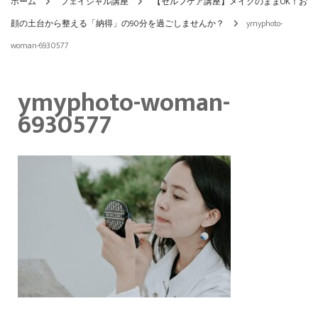
ホーム
フェイシャル講座
【セルフケア講座】メイクのままOK！お
顔の土台から整える「納得」の90分を過ごしませんか？
ymyphoto-
woman-6930577
ymyphoto-woman-
6930577