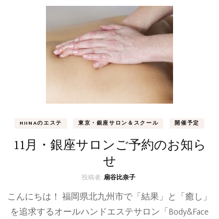
HIINAのエステ
東京・銀座サロン＆スクール
開催予定
11月・銀座サロンご予約のお知ら
せ
投稿者:
扇谷比奈子
こんにちは！ 福岡県北九州市で「結果」と「癒し」
を追求するオールハンドエステサロン「Body&Face