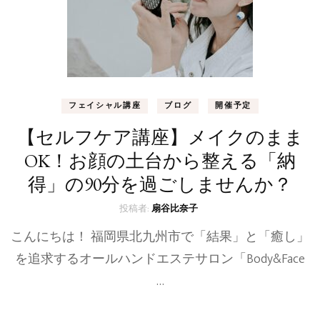
フェイシャル講座
ブログ
開催予定
【セルフケア講座】メイクのまま
OK！お顔の土台から整える「納
得」の90分を過ごしませんか？
投稿者:
扇谷比奈子
こんにちは！ 福岡県北九州市で「結果」と「癒し」
を追求するオールハンドエステサロン「Body&Face
…