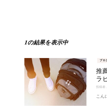
1の結果を表示中
ブロ
推
ラ
投稿者:
こん