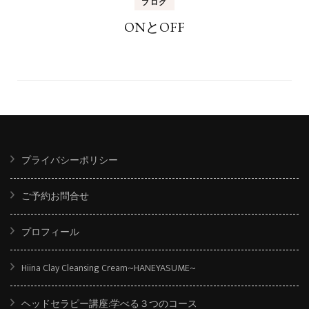
ブログ
ONとOFF
プライバシーポリシー
ご予約お問合せ
プロフィール
Hiina Clay Cleansing Cream~HANEYASUME~
ヘッドセラピー講座:学べる３つのコース