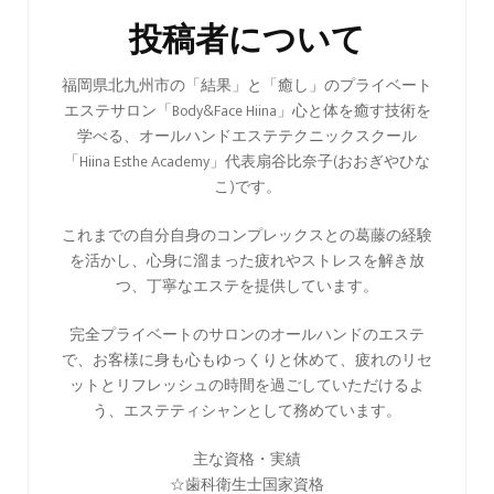
ビ
投稿者について
ゲ
ー
福岡県北九州市の「結果」と「癒し」のプライベート
エステサロン「Body&Face Hiina」心と体を癒す技術を
シ
学べる、オールハンドエステテクニックスクール
ョ
「Hiina Esthe Academy」代表扇谷比奈子(おおぎやひな
ン
こ)です。
これまでの自分自身のコンプレックスとの葛藤の経験
を活かし、心身に溜まった疲れやストレスを解き放
つ、丁寧なエステを提供しています。
完全プライベートのサロンのオールハンドのエステ
で、お客様に身も心もゆっくりと休めて、疲れのリセ
ットとリフレッシュの時間を過ごしていただけるよ
う、エステティシャンとして務めています。
主な資格・実績
☆歯科衛生士国家資格