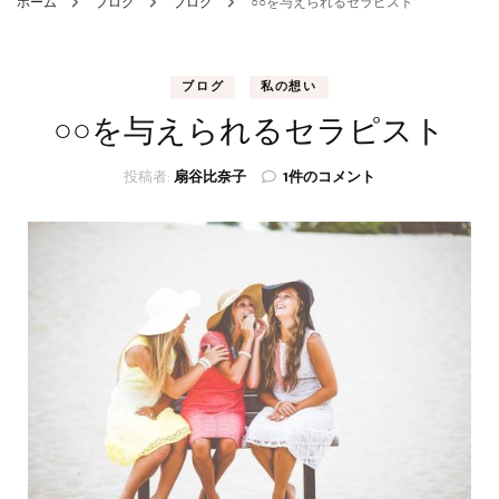
ホーム
ブログ
ブログ
○○を与えられるセラピスト
ブログ
私の想い
○○を与えられるセラピスト
○○
投稿者:
扇谷比奈子
1件のコメント
を
与
え
ら
れ
る
セ
ラ
ピ
ス
ト
へ
の