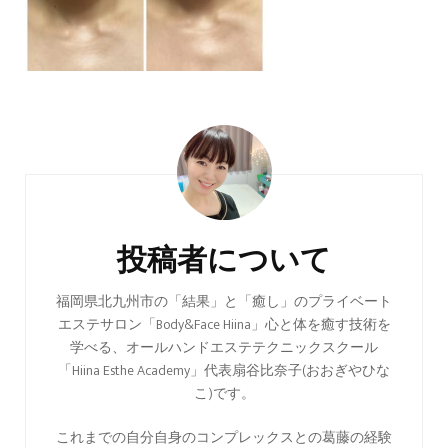
投
稿
ナ
ビ
投稿者について
ゲ
ー
福岡県北九州市の「結果」と「癒し」のプライベート
エステサロン「Body&Face Hiina」心と体を癒す技術を
シ
学べる、オールハンドエステテクニックスクール
ョ
「Hiina Esthe Academy」代表扇谷比奈子(おおぎやひな
ン
こ)です。
これまでの自分自身のコンプレックスとの葛藤の経験