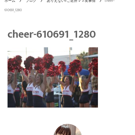
ホーム
ブログ
ありえない⁉ご近所ママ友事情
cheer-
610691_1280
cheer-610691_1280
投