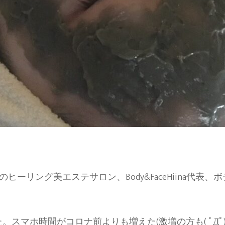
ーリング美エステサロン、Body&FaceHiina代表
。スマホ時間がコロナ前よりも増えた(激増の方も( ﾟДﾟ