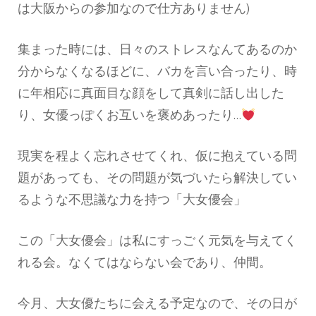
は大阪からの参加なので仕方ありません)
集まった時には、日々のストレスなんてあるのか
分からなくなるほどに、バカを言い合ったり、時
に年相応に真面目な顔をして真剣に話し出した
り、女優っぽくお互いを褒めあったり…
現実を程よく忘れさせてくれ、仮に抱えている問
題があっても、その問題が気づいたら解決してい
るような不思議な力を持つ「大女優会」
この「大女優会」は私にすっごく元気を与えてく
れる会。なくてはならない会であり、仲間。
今月、大女優たちに会える予定なので、その日が