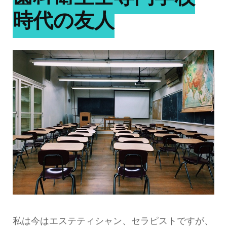
時代の友人
私は今はエステティシャン、セラピストですが、