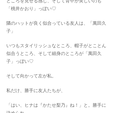
ところを見せる感じ、そして背中が美しいのも
「桃井かおり」っぽい♡
隣のハットが良く似合っている友人は、「萬田久
子」
いつもスタイリッシュなところ、帽子がとことん
似合うところ、そして細身のところが「萬田久
子」っぽい♡
そして向かって左が私。
私だけ、勝手に友人たちが、
「はい、ヒナは『かたせ梨乃』ね！」と。勝手に