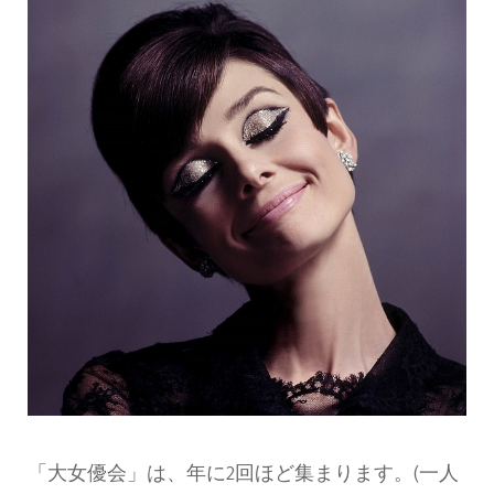
「大女優会」は、年に2回ほど集まります。(一人