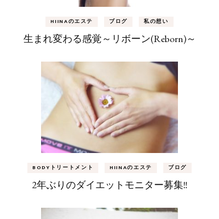
HIINAのエステ
ブログ
私の想い
生まれ変わる感覚～リボーン(Reborn)～
BODYトリートメント
HIINAのエステ
ブログ
2年ぶりのダイエットモニター募集!!