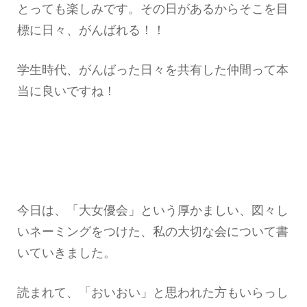
とっても楽しみです。その日があるからそこを目
標に日々、がんばれる！！
学生時代、がんばった日々を共有した仲間って本
当に良いですね！
今日は、「大女優会」という厚かましい、図々し
いネーミングをつけた、私の大切な会について書
いていきました。
読まれて、「おいおい」と思われた方もいらっし