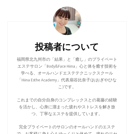
投
稿
ナ
ビ
ゲ
投稿者について
ー
シ
福岡県北九州市の「結果」と「癒し」のプライベート
エステサロン「Body&Face Hiina」心と体を癒す技術を
ョ
学べる、オールハンドエステテクニックスクール
ン
「Hiina Esthe Academy」代表扇谷比奈子(おおぎやひな
こ)です。
これまでの自分自身のコンプレックスとの葛藤の経験
を活かし、心身に溜まった疲れやストレスを解き放
つ、丁寧なエステを提供しています。
完全プライベートのサロンのオールハンドのエステ
で、お客様に身も心もゆっくりと休めて、疲れのリセ