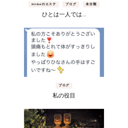
HIINAのエステ
ブログ
未分類
ひとは一人では…
ブログ
私の役目