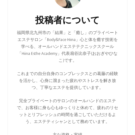
ナ
ビ
投稿者について
ゲ
ー
福岡県北九州市の「結果」と「癒し」のプライベート
エステサロン「Body&Face Hiina」心と体を癒す技術を
シ
学べる、オールハンドエステテクニックスクール
ョ
「Hiina Esthe Academy」代表扇谷比奈子(おおぎやひな
ン
こ)です。
これまでの自分自身のコンプレックスとの葛藤の経験
を活かし、心身に溜まった疲れやストレスを解き放
つ、丁寧なエステを提供しています。
完全プライベートのサロンのオールハンドのエステ
で、お客様に身も心もゆっくりと休めて、疲れのリセ
ットとリフレッシュの時間を過ごしていただけるよ
う、エステティシャンとして務めています。
主な資格・実績