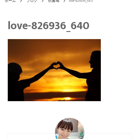
ホーム
ブログ
伝書鳩
love-826936_640
love-826936_640
投
稿