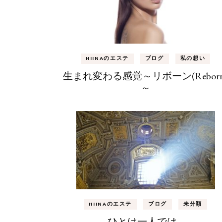
HIINAのエステ
ブログ
私の想い
生まれ変わる感覚～リボーン(Reborn
～
HIINAのエステ
ブログ
未分類
ひとは一人では…