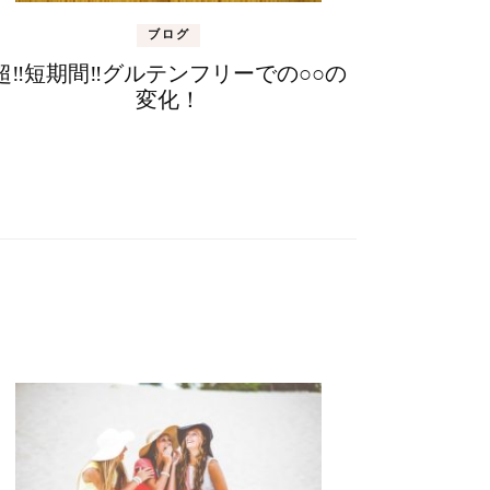
ブログ
超‼短期間‼グルテンフリーでの○○の
変化！