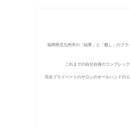
投
稿
ナ
ビ
ゲ
ー
福岡県北九州市の「結果」と「癒し」のプライベー
シ
ョ
これまでの自分自身のコンプレック
ン
完全プライベートのサロンのオールハンドのエ