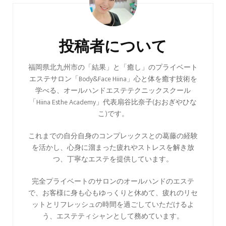
稿
ナ
ビ
投稿者について
ゲ
ー
福岡県北九州市の「結果」と「癒し」のプライベート
エステサロン「Body&Face Hiina」心と体を癒す技術を
シ
学べる、オールハンドエステテクニックスクール
ョ
「Hiina Esthe Academy」代表扇谷比奈子(おおぎやひな
ン
こ)です。
これまでの自分自身のコンプレックスとの葛藤の経験
を活かし、心身に溜まった疲れやストレスを解き放
つ、丁寧なエステを提供しています。
完全プライベートのサロンのオールハンドのエステ
で、お客様に身も心もゆっくりと休めて、疲れのリセ
ットとリフレッシュの時間を過ごしていただけるよ
う、エステティシャンとして務めています。