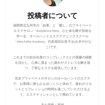
ナ
ビ
投稿者について
ゲ
ー
福岡県北九州市の「結果」と「癒し」のプライベート
エステサロン「Body&Face Hiina」心と体を癒す技術を
シ
学べる、オールハンドエステテクニックスクール
ョ
「Hiina Esthe Academy」代表扇谷比奈子(おおぎやひな
ン
こ)です。
これまでの自分自身のコンプレックスとの葛藤の経験
を活かし、心身に溜まった疲れやストレスを解き放
つ、丁寧なエステを提供しています。
完全プライベートのサロンのオールハンドのエステ
で、お客様に身も心もゆっくりと休めて、疲れのリセ
ットとリフレッシュの時間を過ごしていただけるよ
う、エステティシャンとして務めています。
主な資格・実績